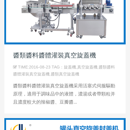
醬類醬料醬體灌裝真空旋蓋機
TIME:2016-08-23 TAG：旋蓋機,真空旋蓋機,醬類醬料
醬體灌裝真空旋蓋機,醬類真空旋蓋機
醬類醬料醬體灌裝真空旋蓋機采用活塞式伺服驅動
原理，適用于調味品中的液體，濃湯或者帶顆粒并
且濃度較大的辣椒醬、豆瓣醬...