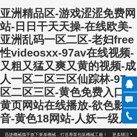
亚洲精品区-游戏涩涩免费网
站-日日干天天操-在线欧美-
亚洲乱码一区二区-老妇free
性videosxx-97av在线视频-
又粗又猛又爽又黄的视频-成
人一区二区三区仙踪林-97一
区二区三区-黄色免费入口-
QQ:13
黄页网站在线播放-欲色影
301150
音-黄色18网站-人妖一级片
135890
3
95288
0531-
迅捷機械攜手旗下東泰機械，打造專業包裝機械工廠！
更多關注