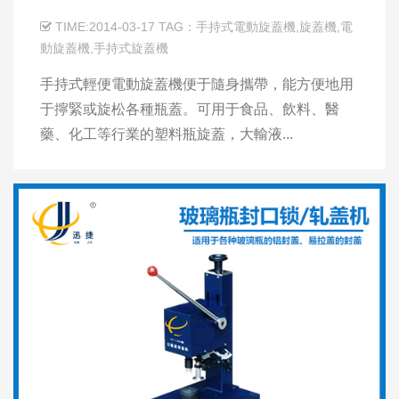
TIME:2014-03-17 TAG：手持式電動旋蓋機,旋蓋機,電
動旋蓋機,手持式旋蓋機
手持式輕便電動旋蓋機便于隨身攜帶，能方便地用
于擰緊或旋松各種瓶蓋。可用于食品、飲料、醫
藥、化工等行業的塑料瓶旋蓋，大輸液...