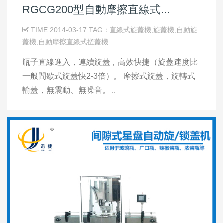
RGCG200型自動摩擦直線式...
TIME:2014-03-17 TAG：直線式旋蓋機,旋蓋機,自動旋
蓋機,自動摩擦直線式搓蓋機
瓶子直線進入，連續旋蓋，高效快捷（旋蓋速度比
一般間歇式旋蓋快2-3倍）。 摩擦式旋蓋，旋轉式
輸蓋，無震動、無噪音。...