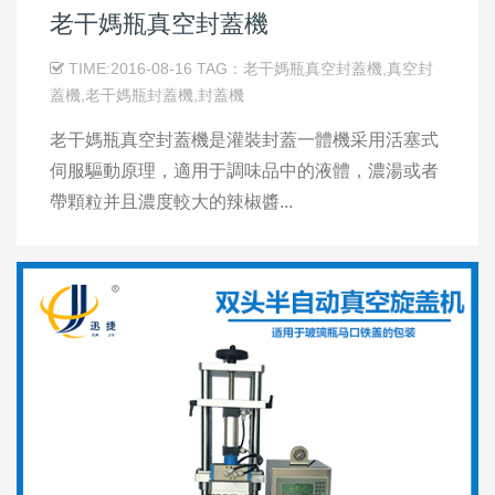
老干媽瓶真空封蓋機
TIME:2016-08-16 TAG：老干媽瓶真空封蓋機,真空封
蓋機,老干媽瓶封蓋機,封蓋機
老干媽瓶真空封蓋機是灌裝封蓋一體機采用活塞式
伺服驅動原理，適用于調味品中的液體，濃湯或者
帶顆粒并且濃度較大的辣椒醬...