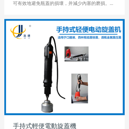
可有效地避免瓶蓋的損壞，并減少內塞的磨損。...
手持式輕便電動旋蓋機