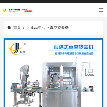
889088
T
o
65
g
g
首頁
>
產品中心
>
真空旋蓋機
l
e
n
a
v
i
g
a
t
i
o
n