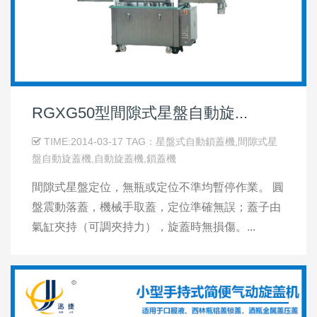
RGXG50型間隙式星盤自動旋...
TIME:2014-03-17 TAG：星盤式自動鎖蓋機,間隙式星
盤自動旋蓋機,自動旋蓋機,鎖蓋機
間隙式星盤定位，無瓶或定位不準均暫停作業。 圓
盤震動落蓋，機械手取蓋，定位準確無誤；蓋子由
氣缸夾持（可調夾持力），旋蓋時無損傷。...