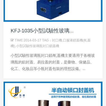
KFJ-1035小型試驗性玻璃...
TIME:2014-03-17 TAG：封口機,口服液鎖蓋機(軋蓋
機),小型試驗性玻璃瓶封口鎖蓋機
小型試驗性玻璃瓶封口鎖/軋蓋機主要適用于各種玻
璃瓶的鋁封蓋、易拉蓋的封蓋，是藥物、保健品、
化工、化妝品等小瓶封蓋包裝的理想設備。...