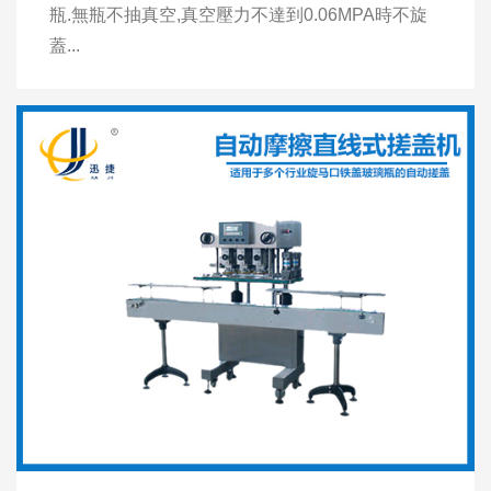
瓶.無瓶不抽真空,真空壓力不達到0.06MPA時不旋
蓋...