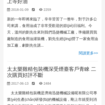
上等好油
2018-01-09
2259
新的一年即將來臨了，辛辛苦苦了一整年，對于許多公
司來講，食用油成了非常受歡迎的節(jié)日福利。今
天，溫州的劉先生來到我們迅捷機械工廠，準備購買我
廠制造的食用油灌裝機，劉先生經(jīng)營了一家食用油
加工廠，劇劉先生講...
閱讀更多>>
太太樂雞精包裝機深受煙臺客戶青睞 二
次購買好評不斷
2017-06-13
2484
太太樂雞精包裝機是濟南迅捷機械設備呢有限公司專
業(yè)生產(chǎn)研發(fā)的機械設備，剛上市就受到消