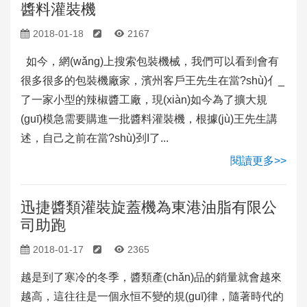
醬料灌裝機
2018-01-18
2167
如今，網(wǎng)上搜索包裝機械，我們可以看到會有
很多很多的包裝機廠家，濱州客戶王先生在當?shù)亻_
了一家小型的辣椒醬工廠，現(xiàn)如今為了擴大規
(guī)模急需要購進一批醬料灌裝機，根據(jù)王先生講
述，自己之前在當?shù)刭I了...
閱讀更多>>
迅捷醬類灌裝旋蓋機為東港油脂有限公
司助跑
2018-01-17
2365
越是到了寒冷的冬季，醬類產(chǎn)品的銷量就會越來
越高，這往往是一個永恒不變的規(guī)律，隨著時代的