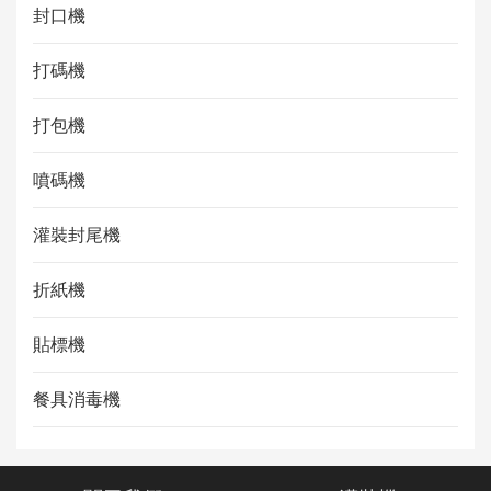
封口機
打碼機
打包機
噴碼機
灌裝封尾機
折紙機
貼標機
餐具消毒機