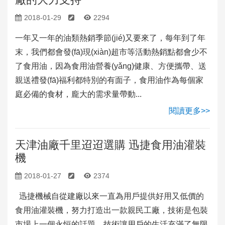
2018-01-29
2294
一年又一年的油類熱銷季節(jié)又要來了，每年到了年
末，我們都會發(fā)現(xiàn)超市等活動熱銷點都會少不
了食用油，因為食用油營養(yǎng)健康、方便攜帶、送
親送禮發(fā)福利都特別的有面子，食用油作為每個家
庭必備的食材，龐大的需求量帶動...
閱讀更多>>
天津油廠千里迢迢選購 迅捷食用油灌裝
機
2018-01-27
2374
迅捷機械自從建廠以來一直為用戶提供好用又低價的
食用油灌裝機，努力打造出一款親民工廠，技術是包裝
市場上一個永恒的話題，技術讓用戶的生活充滿了無限