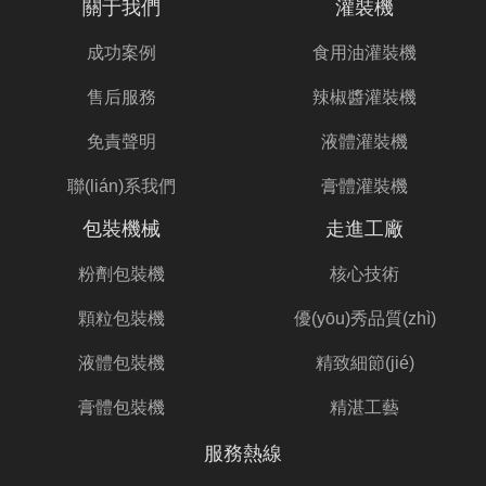
關于我們
灌裝機
成功案例
食用油灌裝機
售后服務
辣椒醬灌裝機
免責聲明
液體灌裝機
聯(lián)系我們
膏體灌裝機
包裝機械
走進工廠
粉劑包裝機
核心技術
顆粒包裝機
優(yōu)秀品質(zhì)
液體包裝機
精致細節(jié)
膏體包裝機
精湛工藝
服務熱線