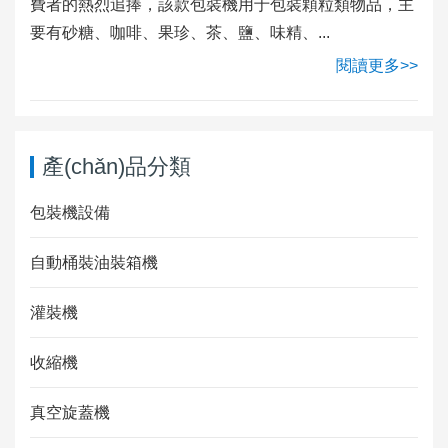
費者的熱烈追捧，該款包裝機用于包裝顆粒類物品，主
要有砂糖、咖啡、果珍、茶、鹽、味精、...
閱讀更多>>
產(chǎn)品分類
包裝機設備
自動桶裝油裝箱機
灌裝機
收縮機
真空旋蓋機