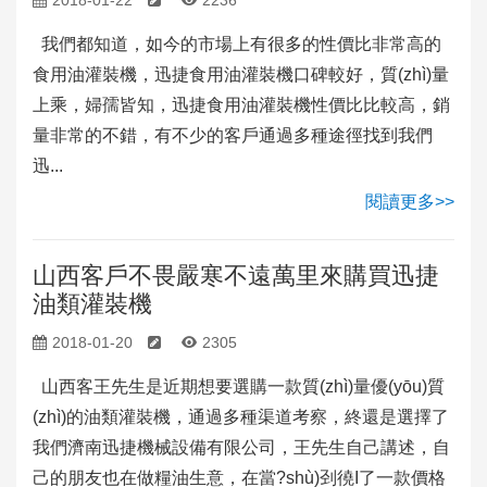
2018-01-22
2236
我們都知道，如今的市場上有很多的性價比非常高的
食用油灌裝機，迅捷食用油灌裝機口碑較好，質(zhì)量
上乘，婦孺皆知，迅捷食用油灌裝機性價比比較高，銷
量非常的不錯，有不少的客戶通過多種途徑找到我們
迅...
閱讀更多>>
山西客戶不畏嚴寒不遠萬里來購買迅捷
油類灌裝機
2018-01-20
2305
山西客王先生是近期想要選購一款質(zhì)量優(yōu)質
(zhì)的油類灌裝機，通過多種渠道考察，終還是選擇了
我們濟南迅捷機械設備有限公司，王先生自己講述，自
己的朋友也在做糧油生意，在當?shù)刭徺I了一款價格