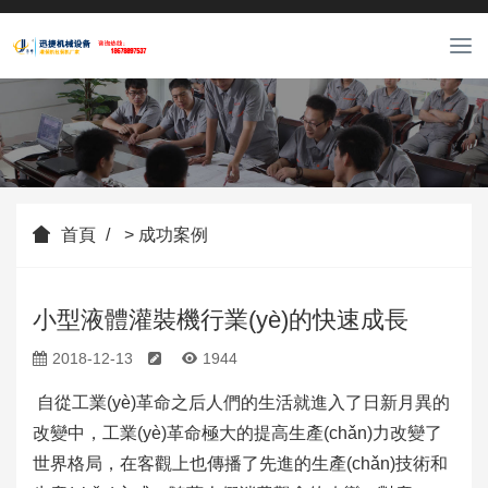
889088
T
o
65
g
g
l
e
n
a
首頁
>
成功案例
v
i
g
a
小型液體灌裝機行業(yè)的快速成長
t
2018-12-13
1944
i
o
自從工業(yè)革命之后人們的生活就進入了日新月異的
n
改變中，工業(yè)革命極大的提高生產(chǎn)力改變了
世界格局，在客觀上也傳播了先進的生產(chǎn)技術和