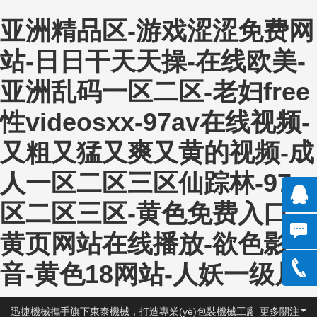
亚洲精品区-游戏涩涩免费网
站-日日干天天操-在线欧美-
亚洲乱码一区二区-老妇free
性videosxx-97av在线视频-
又粗又猛又爽又黄的视频-成
人一区二区三区仙踪林-97一
区二区三区-黄色免费入口-
QQ:13
黄页网站在线播放-欲色影
301150
音-黄色18网站-人妖一级片
135890
3
95288
0531-
迅捷機械攜手旗下東泰機械，打造專業(yè)包裝機械工廠！
更多關注