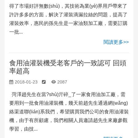
得了市場好評無數(shù)，其技術為業(yè)界用戶帶來了
許許多多的方面，解決了灌裝滴漏拉絲的問題，提高了
灌裝效率，惠民的孫先生是一家油類加工廠，需要訂購
一批...
閱讀更多>>
食用油灌裝機受老客戶的一致認可 回頭
率超高
2018-01-23
2087
菏澤趙先生在當?shù)亓碎_了一家食用油加工廠，需
要用到一批食用油灌裝機，幾天前趙先生通過網(wǎng)
絡渠道聯(lián)系我們，希望購買我們公司的食用油灌裝
機，由于有所顧慮，我們相關人員邀請趙先生來廠參觀
學習，由技...