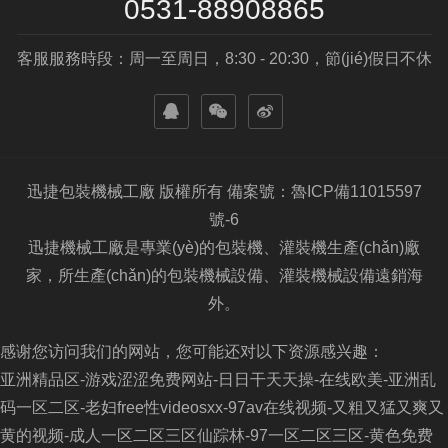
0531-88908865
客服服務時段：周一至周日，8:30 - 20:30，節(jié)假日不休
迅捷包裝機械工廠 版權所有 備案號：魯ICP備11015597
號-6
迅捷機械工廠是專業(yè)的包裝機、灌裝機生產(chǎn)廠
家，所生產(chǎn)的包裝機械設備、灌裝機械設備遠銷海
外。
感谢您访问我们的网站，您可能还对以下资源感兴趣：
亚洲精品区-游戏涩涩免费网站-日日干天天操-在线欧美-亚洲乱
码一区二区-老妇free性videosxx-97av在线视频-又粗又猛又爽又
黄的视频-成人一区二区三区仙踪林-97一区二区三区-黄色免费