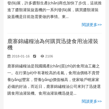
發(fā)展，許多醬類生產(chǎn)商也加快了步伐，這就推
進了醬類灌裝旋蓋機的一系列發(fā)展，購買醬類灌裝
旋蓋機是目前急需要做的事情。東...
閱讀更多>>
鹿寨錦繡糧油為何購買迅捷食用油灌裝
機
2018-01-16
2106
鹿寨錦繡糧油是我國國產(chǎn)質(zhì)的食用油工廠之
一。在行業(yè)中有著較高的名氣，食用油價格不貴營
養(yǎng)豐富，營養(yǎng)價值極高，使家喻戶曉家家
必備的好油，而近日，鹿寨錦繡糧油公司來到了迅捷選
購食用油灌裝機。食用油灌裝機迅捷是...
閱讀更多>>