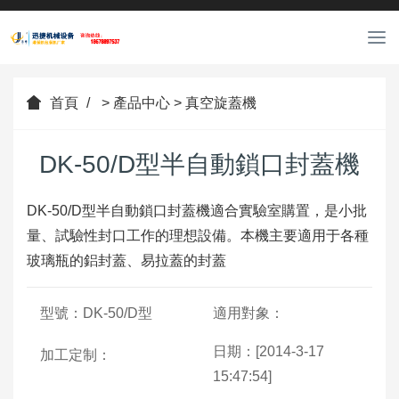
889088
T
o
65
g
g
首頁
>
產品中心
>
真空旋蓋機
l
e
n
DK-50/D型半自動鎖口封蓋機
a
v
DK-50/D型半自動鎖口封蓋機適合實驗室購置，是小批
i
量、試驗性封口工作的理想設備。本機主要適用于各種
g
a
玻璃瓶的鋁封蓋、易拉蓋的封蓋
t
i
型號：DK-50/D型
適用對象：
o
n
日期：[2014-3-17
加工定制：
15:47:54]