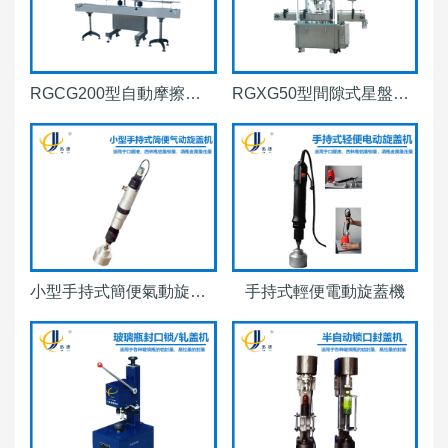
RGCG200型自動摩擦直線式搓蓋機
RGXG50型間隙式星盤自動旋/鎖蓋機
小型手持式簡便氣動旋蓋機
手持式輕便電動旋蓋機