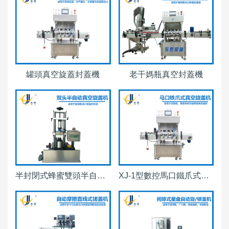
罐頭真空旋蓋封蓋機
老干媽瓶真空封蓋機
半封閉式蜂蜜雙頭半自動真空旋蓋機
XJ-1型數控馬口鐵爪式真空旋蓋機（有視頻）