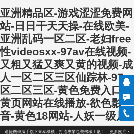
亚洲精品区-游戏涩涩免费网
站-日日干天天操-在线欧美-
亚洲乱码一区二区-老妇free
性videosxx-97av在线视频-
又粗又猛又爽又黄的视频-成
人一区二区三区仙踪林-97一
区二区三区-黄色免费入口-
QQ:13
黄页网站在线播放-欲色影
301150
音-黄色18网站-人妖一级片
135890
3
95288
0531-
迅捷機械攜手旗下東泰機械，打造專業包裝機械工廠！
更多關注