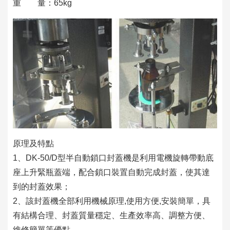
重 量：65kg
原理及特點
1、DK-50/D型半自動鎖口封蓋機是利用電機旋轉帶動底
座上升緊瓶蓋端，配合鎖口裝置自動完成封蓋，使其達
到的封蓋效果；
2、該封蓋機全部利用機械原理,使用方便,安裝簡單，具
有結構合理、封蓋質量穩定、生產效率高、調整方便、
維修簡單等優點。