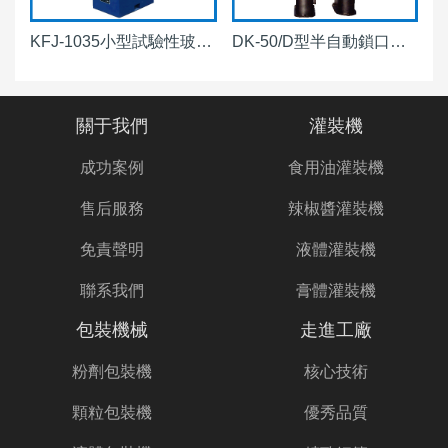
KFJ-1035小型試驗性玻璃瓶封口鎖/軋蓋機
DK-50/D型半自動鎖口封蓋機
關于我們
灌裝機
成功案例
食用油灌裝機
售后服務
辣椒醬灌裝機
免責聲明
液體灌裝機
聯系我們
膏體灌裝機
包裝機械
走進工廠
粉劑包裝機
核心技術
顆粒包裝機
優秀品質