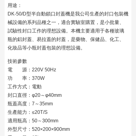
用途：
DK-50/D型半自動鎖口封蓋機是我公司生產的封口包裝機
械設備的系列品種之一，適合實驗室購置，是小批量、
試驗性封口工作的理想設備。本機主要適用于各種玻璃
瓶的鋁封蓋、易拉蓋的封蓋，是藥物、保健品、化工、
化妝品等小瓶封蓋包裝的理想設備。
技術參數
電 源：220V 50Hz
功 率：370W
工作方式：電動
封口直徑：φ20～φ40mm
瓶蓋高度：7～35mm
生產能力：≤20T/S
適用瓶高：50～300mm
外型尺寸：520×200×900mm